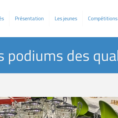
és
Présentation
Les jeunes
Compétitions
s podiums des qual