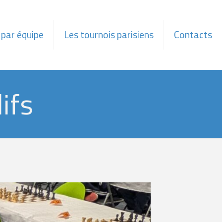
 par équipe
Les tournois parisiens
Contacts
ifs