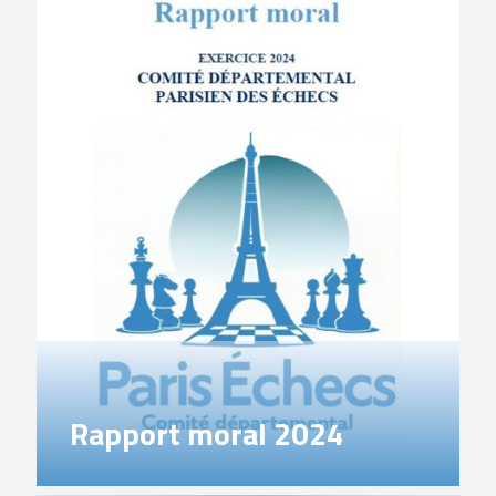
Rapport moral 2024