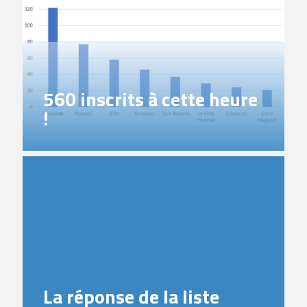
560 inscrits à cette heure
!
La réponse de la liste