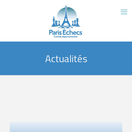
Actualités