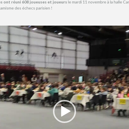
s ont réuni 608 joueuses et joueurs
le mardi 11 novembre à la halle Ca
namisme des échecs parisien !