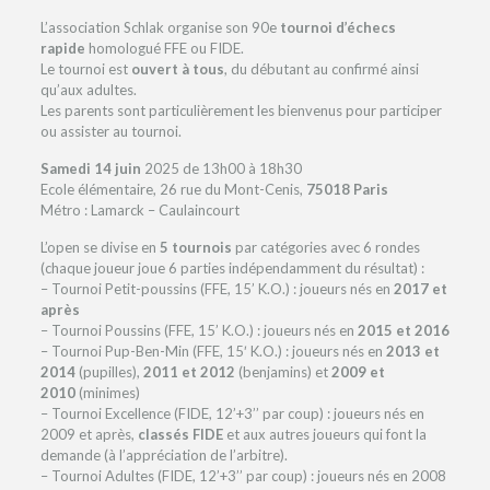
L’association Schlak organise son 90e
tournoi
d’échecs
rapide
homologué FFE ou FIDE.
Le tournoi est
ouvert à tous
, du débutant au confirmé ainsi
qu’aux adultes.
Les parents sont particulièrement les bienvenus pour participer
ou assister au tournoi.
Samedi 14 juin
2025 de 13h00 à 18h30
Ecole élémentaire, 26 rue du Mont-Cenis,
75018 Paris
Métro : Lamarck – Caulaincourt
L’open se divise en
5 tournois
par catégories avec 6 rondes
(chaque joueur joue 6 parties indépendamment du résultat) :
– Tournoi Petit-poussins (FFE, 15’ K.O.) : joueurs nés en
2017 et
après
– Tournoi Poussins (FFE, 15’ K.O.) : joueurs nés en
2015 et 2016
– Tournoi Pup-Ben-Min (FFE, 15′ K.O.) : joueurs nés en
2013 et
2014
(pupilles),
2011 et 2012
(benjamins) et
2009 et
2010
(minimes)
– Tournoi Excellence (FIDE, 12’+3’’ par coup) : joueurs nés en
2009 et après,
classés FIDE
et aux autres joueurs qui font la
demande (à l’appréciation de l’arbitre).
– Tournoi Adultes (FIDE, 12’+3’’ par coup) : joueurs nés en 2008