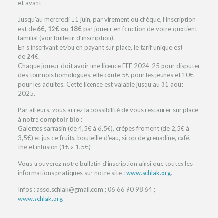
et avant
Jusqu’au mercredi 11 juin, par virement ou chèque, l’inscription
est de
6€, 12€ ou 18€
par joueur en fonction de votre quotient
familial (voir bulletin d’inscription).
En s’inscrivant et/ou en payant sur place, le tarif unique est
de
24€
.
Chaque joueur doit avoir une licence FFE 2024-25 pour disputer
des tournois homologués, elle coûte 5€ pour les jeunes et 10€
pour les adultes. Cette licence est valable jusqu’au 31 août
2025.
Par ailleurs, vous aurez la possibilité de vous restaurer sur place
à notre
comptoir bio
:
Galettes sarrasin (de 4,5€ à 6,5€), crêpes froment (de 2,5€ à
3,5€) et jus de fruits, bouteille d’eau, sirop de grenadine, café,
thé et infusion (1€ à 1,5€).
Vous trouverez notre bulletin d’inscription ainsi que toutes les
informations pratiques sur notre site :
www.schlak.org
.
Infos : asso.schlak@gmail.com ; 06 66 90 98 64 ;
www.schlak.org